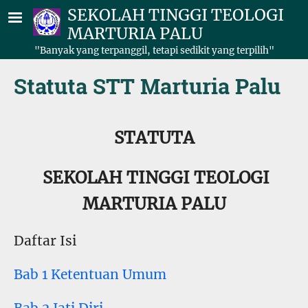
Lompat ke isi utama
SEKOLAH TINGGI TEOLOGI
MARTURIA PALU
"Banyak yang terpanggil, tetapi sedikit yang terpilih"
Statuta STT Marturia Palu
STATUTA
SEKOLAH TINGGI TEOLOGI
MARTURIA PALU
Daftar Isi
Bab 1 Ketentuan Umum